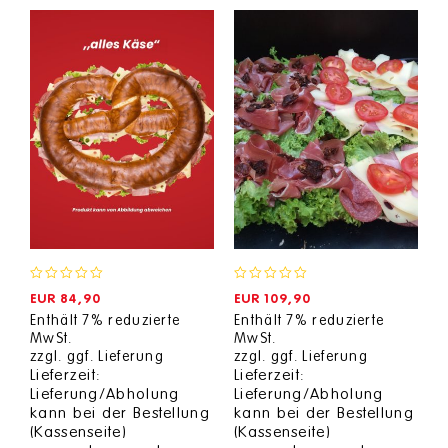
0
0
EUR
84,90
EUR
109,90
out
out
Enthält 7% reduzierte
Enthält 7% reduzierte
of
of
MwSt.
MwSt.
5
5
zzgl.
ggf. Lieferung
zzgl.
ggf. Lieferung
Lieferzeit:
Lieferzeit:
Lieferung/Abholung
Lieferung/Abholung
kann bei der Bestellung
kann bei der Bestellung
(Kassenseite)
(Kassenseite)