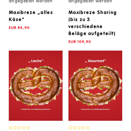
angegeben werden
angegeben werden
Maxibreze „alles
Maxibreze Sharing
Käse“
(bis zu 3
verschiedene
EUR
84,90
Beläge aufgeteilt)
EUR
109,90