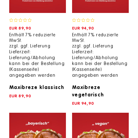
0
0
EUR
89,90
EUR
94,90
out
out
Enthält 7% reduzierte
Enthält 7% reduzierte
of
of
MwSt.
MwSt.
5
5
zzgl.
ggf. Lieferung
zzgl.
ggf. Lieferung
Lieferzeit:
Lieferzeit:
Lieferung/Abholung
Lieferung/Abholung
kann bei der Bestellung
kann bei der Bestellung
(Kassenseite)
(Kassenseite)
angegeben werden
angegeben werden
Maxibreze klassisch
Maxibreze
vegetarisch
EUR
89,90
EUR
94,90