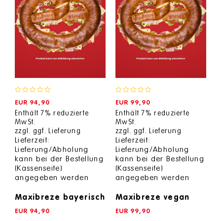
0
0
EUR
94,90
EUR
99,90
out
out
Enthält 7% reduzierte
Enthält 7% reduzierte
of
of
MwSt.
MwSt.
5
5
zzgl.
ggf. Lieferung
zzgl.
ggf. Lieferung
Lieferzeit:
Lieferzeit:
Lieferung/Abholung
Lieferung/Abholung
kann bei der Bestellung
kann bei der Bestellung
(Kassenseite)
(Kassenseite)
angegeben werden
angegeben werden
Maxibreze bayerisch
Maxibreze vegan
EUR
94,90
EUR
99,90