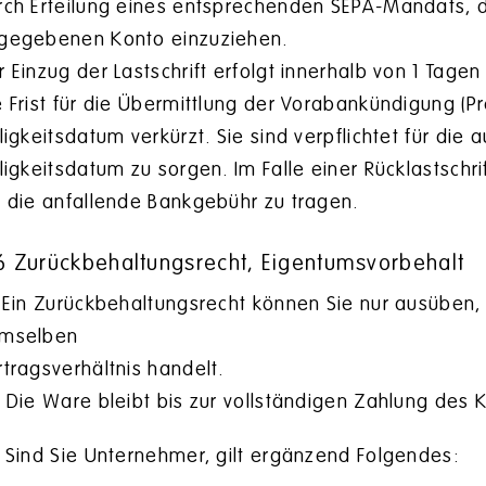
rch Erteilung eines entsprechenden SEPA-Mandats,
gegebenen Konto einzuziehen.
r Einzug der Lastschrift erfolgt innerhalb von 1 Tage
e Frist für die Übermittlung der Vorabankündigung (Pr
lligkeitsdatum verkürzt. Sie sind verpflichtet für d
lligkeitsdatum zu sorgen. Im Falle einer Rücklastsch
e die anfallende Bankgebühr zu tragen.
6 Zurückbehaltungsrecht, Eigentumsvorbehalt
Ein Zurückbehaltungsrecht können Sie nur ausüben,
mselben
rtragsverhältnis handelt.
)
Die Ware bleibt bis zur vollständigen Zahlung des 
Sind Sie Unternehmer, gilt ergänzend Folgendes: