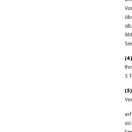
Vo
üb
ab
Mi
Si
(4
Ih
5 
(5
Ve
er
si