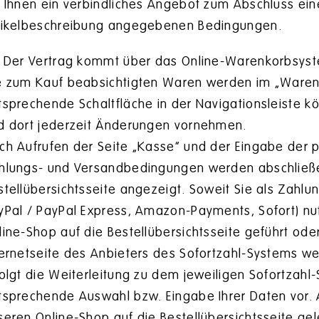
r Ihnen ein verbindliches Angebot zum Abschluss ein
tikelbeschreibung angegebenen Bedingungen.
Der Vertrag kommt über das Online-Warenkorbsyste
e zum Kauf beabsichtigten Waren werden im „Waren
tsprechende Schaltfläche in der Navigationsleiste 
d dort jederzeit Änderungen vornehmen.
ch Aufrufen der Seite „Kasse“ und der Eingabe der 
hlungs- und Versandbedingungen werden abschließe
stellübersichtsseite angezeigt. Soweit Sie als Zahlun
yPal / PayPal Express, Amazon-Payments, Sofort) n
line-Shop auf die Bestellübersichtsseite geführt ode
ternetseite des Anbieters des Sofortzahl-Systems wei
folgt die Weiterleitung zu dem jeweiligen Sofortzahl
tsprechende Auswahl bzw. Eingabe Ihrer Daten vor. 
seren Online-Shop auf die Bestellübersichtsseite gele