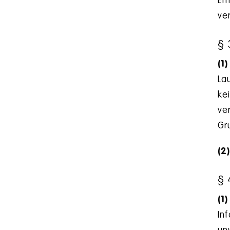
Em
ve
§ 
(1)
La
ke
ve
Gr
(2
§ 
(1)
In