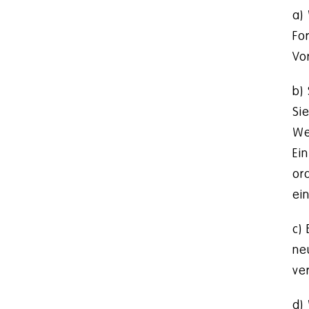
a)
Fo
Vo
b)
Si
We
Ei
or
ei
c)
ne
ve
d)