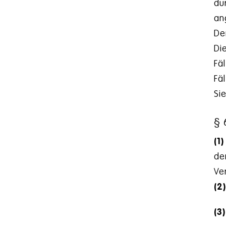
du
an
De
Di
Fä
Fä
Si
§ 
(1)
de
Ve
(2
(3)