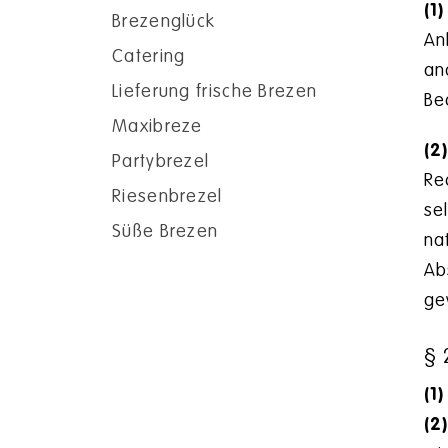
(1)
Brezenglück
An
Catering
an
Lieferung frische Brezen
Be
Maxibreze
(2
Partybrezel
Re
Riesenbrezel
se
Süße Brezen
na
Ab
ge
§ 
(1)
(2