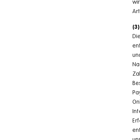
wi
Ar
(3)
Di
en
un
Na
Za
Be
Pa
On
In
Er
en
un