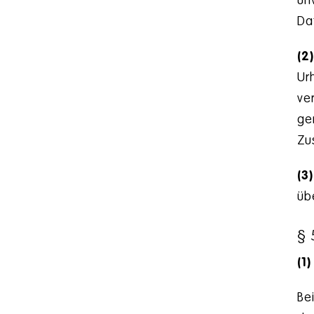
un
Da
(2
Ur
ve
ge
Zu
(3)
üb
§ 
(1)
Be