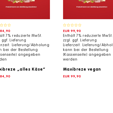
0
84,90
EUR
99,90
out
ält 7% reduzierte MwSt.
Enthält 7% reduzierte MwSt.
of
.
ggf. Lieferung
zzgl.
ggf. Lieferung
5
ferzeit: Lieferung/Abholung
Lieferzeit: Lieferung/Abho
n bei der Bestellung
kann bei der Bestellung
ssenseite) angegeben
(Kassenseite) angegeben
den
werden
ibreze „alles Käse“
Maxibreze vegan
84,90
EUR
99,90