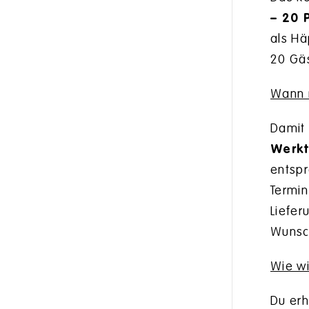
– 20 
als Hä
20 Gä
Wann m
Damit 
Werkt
entspr
Termin
Liefer
Wunsch
Wie wi
Du erh