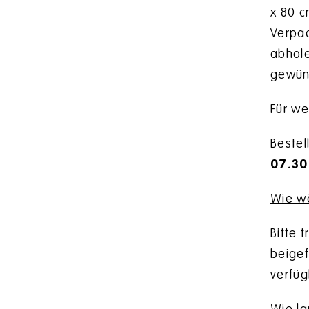
x 80 c
Verpac
abhole
gewün
Für we
Bestel
07.30
Wie wä
Bitte 
beigef
verfüg