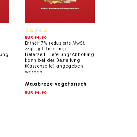
0
0
EUR
94,90
EUR
109,90
out
out
Enthält 7% reduzierte MwSt.
Enthält 7% 
of
of
zzgl.
ggf. Lieferung
zzgl.
ggf. Li
5
5
lung
Lieferzeit: Lieferung/Abholung
Lieferzeit:
kann bei der Bestellung
kann bei d
(Kassenseite) angegeben
(Kassensei
werden
werden
Maxibreze vegetarisch
Maxibreze
zu 3 vers
EUR
94,90
aufgeteilt
EUR
109,90