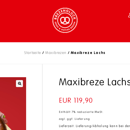
Startseite
/
Maxibrezen
/
Maxibreze Lachs
Maxibreze Lach
🔍
EUR
119,90
Enthält 7% reduzierte MwSt.
zzgl.
ggf. Lieferung
Lieferzeit: Lieferung/Abholung kann bei de