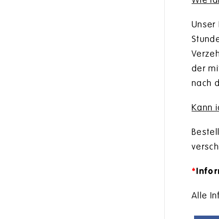
Wie la
Unser 
Stunde
Verzeh
der mi
nach d
Kann i
Bestel
versc
*
Info
Alle I