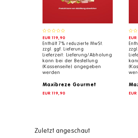
0
0
EUR
119,90
EUR
out
out
Enthält 7% reduzierte MwSt.
Enth
of
of
zzgl.
ggf. Lieferung
zzgl
5
5
Lieferzeit: Lieferung/Abholung
Lie
kann bei der Bestellung
kan
(Kassenseite) angegeben
(Ka
werden
wer
Maxibreze Gourmet
Max
EUR
119,90
EUR
Zuletzt angeschaut