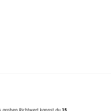
s groben Richtwert kannst du
15