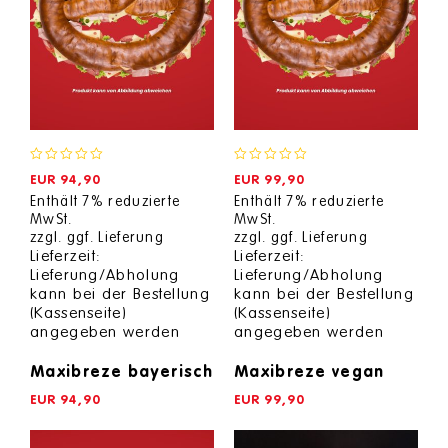
0
0
EUR
94,90
EUR
99,90
out
out
Enthält 7% reduzierte
Enthält 7% reduzierte
of
of
MwSt.
MwSt.
5
5
zzgl.
ggf. Lieferung
zzgl.
ggf. Lieferung
Lieferzeit:
Lieferzeit:
Lieferung/Abholung
Lieferung/Abholung
kann bei der Bestellung
kann bei der Bestellung
(Kassenseite)
(Kassenseite)
angegeben werden
angegeben werden
Maxibreze bayerisch
Maxibreze vegan
EUR
94,90
EUR
99,90