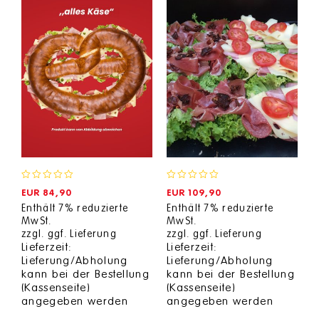
0
0
EUR
84,90
EUR
109,90
out
out
Enthält 7% reduzierte
Enthält 7% reduzierte
of
of
MwSt.
MwSt.
5
5
zzgl.
ggf. Lieferung
zzgl.
ggf. Lieferung
Lieferzeit:
Lieferzeit:
Lieferung/Abholung
Lieferung/Abholung
kann bei der Bestellung
kann bei der Bestellung
(Kassenseite)
(Kassenseite)
angegeben werden
angegeben werden