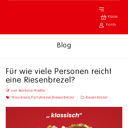
Kasse
Konto
Blog
Für wie viele Personen reicht
eine Riesenbrezel?
von Barbara Riedle
Maxibreze
,
Partybrezel
,
Riesenbrezel
Riesenbrezel