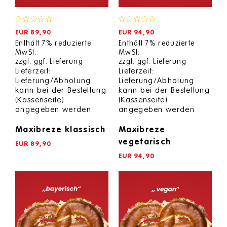
0
0
EUR
89,90
EUR
94,90
out
out
Enthält 7% reduzierte
Enthält 7% reduzierte
of
of
MwSt.
MwSt.
5
5
zzgl.
ggf. Lieferung
zzgl.
ggf. Lieferung
Lieferzeit:
Lieferzeit:
Lieferung/Abholung
Lieferung/Abholung
kann bei der Bestellung
kann bei der Bestellung
(Kassenseite)
(Kassenseite)
angegeben werden
angegeben werden
Maxibreze klassisch
Maxibreze
vegetarisch
EUR
89,90
EUR
94,90