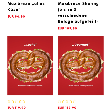
Maxibreze „alles
Maxibreze Sharing
Käse“
(bis zu 3
verschiedene
EUR
84,90
Beläge aufgeteilt)
EUR
109,90
0
0
EUR
119,90
EUR
119,90
out
out