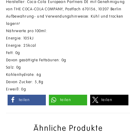
Hersteller: Coca-Cola European Partners DE mit Genehmigung
von THE COCA-COLA COMPANY, Postfach 670156, 10207 Berlin
Aufbewahrung- und Verwendungshinweise: Kühl und trocken
lagern!
Nährwerte pro 100ml:
Energie: 105kJ
Energie: 25kcal
Fett: 0g
Davon gesättigte Fettsäuren: 0g
Salz: 0g
Kohlenhydrate: 6g
Davon Zucker: 5,8g
Eiweiß: 0g
teilen
teilen
teilen
Ähnliche Produkte