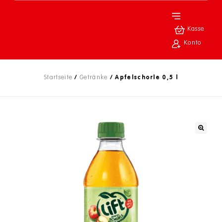
Kasse
Konto
Startseite
/
Getränke
/
Apfelschorle 0,5 l
🔍