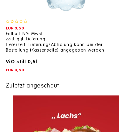
0
EUR
3,50
out
Enthält 19% MwSt.
of
zzgl.
ggf. Lieferung
5
Lieferzeit: Lieferung/Abholung kann bei der
Bestellung (Kassenseite) angegeben werden
ViO still 0,5l
EUR
3,50
Zuletzt angeschaut