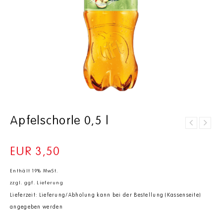
Apfelschorle 0,5 l
Fuze Tea Black
Tea Pfirsich 0,4
l
EUR
3,50
Enthält 19% MwSt.
zzgl.
ggf. Lieferung
Lieferzeit: Lieferung/Abholung kann bei der Bestellung (Kassenseite)
angegeben werden