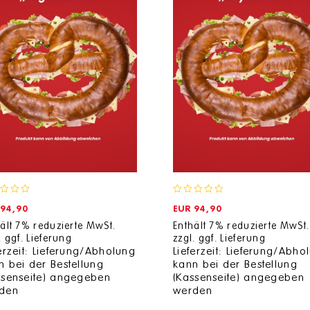
0
94,90
EUR
94,90
out
ält 7% reduzierte MwSt.
of
Enthält 7% reduzierte MwSt.
.
ggf. Lieferung
5
zzgl.
ggf. Lieferung
ferzeit: Lieferung/Abholung
Lieferzeit: Lieferung/Abho
n bei der Bestellung
kann bei der Bestellung
ssenseite) angegeben
(Kassenseite) angegeben
den
werden