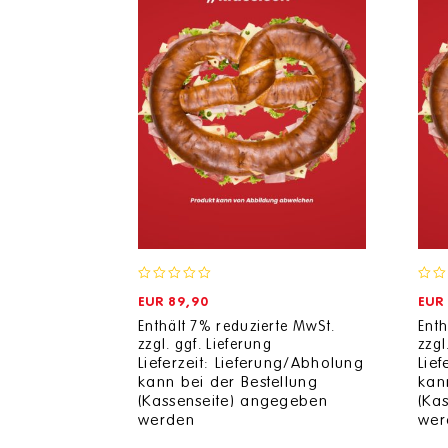
0
0
EUR
89,90
EUR
out
out
of
Enthält 7% reduzierte MwSt.
of
Enth
5
zzgl.
ggf. Lieferung
5
zzgl
Lieferzeit: Lieferung/Abholung
Lie
kann bei der Bestellung
kan
(Kassenseite) angegeben
(Ka
werden
wer