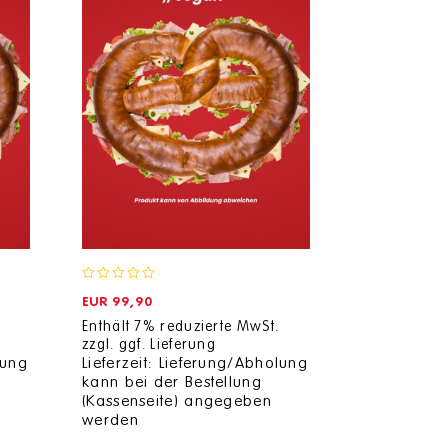
0
EUR
99,90
out
of
Enthält 7% reduzierte MwSt.
5
zzgl.
ggf. Lieferung
lung
Lieferzeit: Lieferung/Abholung
kann bei der Bestellung
(Kassenseite) angegeben
werden