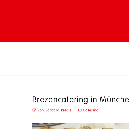
Brezencatering in Münche
von Barbara Riedle
Catering