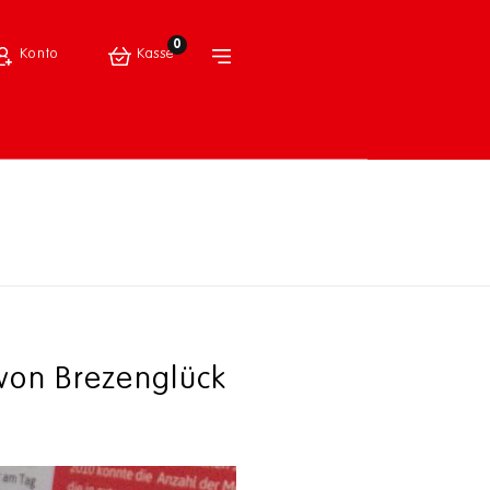
0
Konto
Kasse
 von Brezenglück